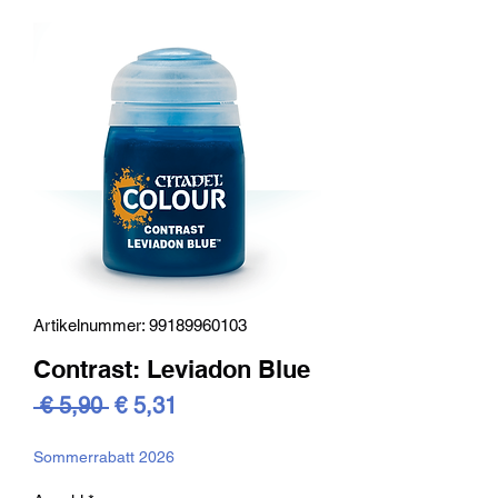
Artikelnummer: 99189960103
Contrast: Leviadon Blue
Standardpreis
Sale-
 € 5,90 
€ 5,31
Preis
Sommerrabatt 2026