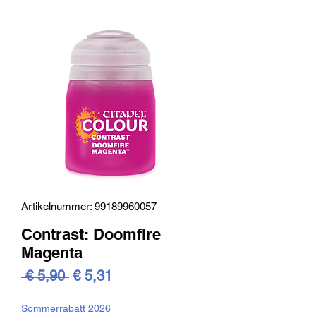
Artikelnummer: 99189960057
Contrast: Doomfire
Magenta
Standardpreis
Sale-
 € 5,90 
€ 5,31
Preis
Sommerrabatt 2026