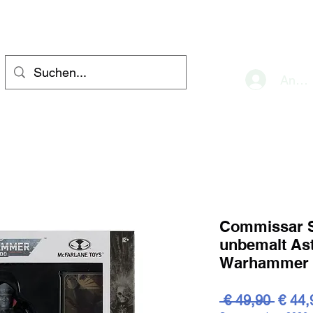
eve
Anme
Commissar 
unbemalt Ast
Warhammer 
Stand
 € 49,90 
€ 44,