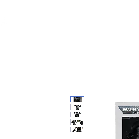
Feuerwerk-St
Feuerwerk für jeden Anlass