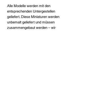
Alle Modelle werden mit den
entsprechenden Untergestellen
geliefert. Diese Miniaturen werden
unbemalt geliefert und müssen
zusammengebaut werden – wir
empfehlen die Verwendung von Citadel
Plastic Glue und Citadel Colour Farben.
Widerrufsrecht
Wir über Uns
Zahlungsinformationen