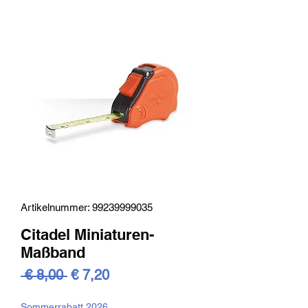
Artikelnummer: 99239999035
Citadel Miniaturen-
Maßband
Standardpreis
Sale-
 € 8,00 
€ 7,20
Preis
Sommerrabatt 2026