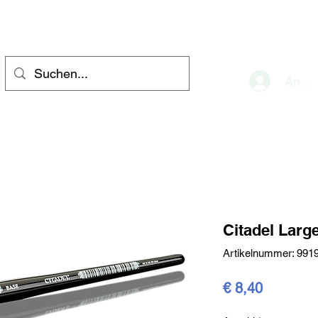
eve
Anme
Citadel Larg
Artikelnummer: 991
Preis
€ 8,40