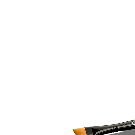
Feuerwerk-St
Feuerwerk für jeden Anlass