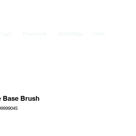
lden
Start
Feuerwerk
Modellbau
Mehr
e Base Brush
99999045