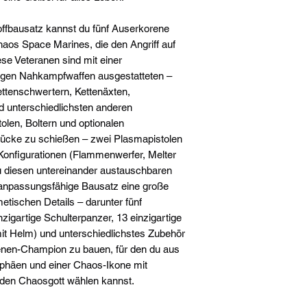
ffbausatz kannst du fünf Auserkorene
haos Space Marines, die den Angriff auf
ese Veteranen sind mit einer
rtigen Nahkampfwaffen ausgestatteten –
ettenschwertern, Kettenäxten,
d unterschiedlichsten anderen
olen, Boltern und optionalen
tücke zu schießen – zwei Plasmapistolen
 Konfigurationen (Flammenwerfer, Melter
u diesen untereinander austauschbaren
h anpassungsfähige Bausatz eine große
ischen Details – darunter fünf
zigartige Schulterpanzer, 13 einzigartige
mit Helm) und unterschiedlichstes Zubehör
enen-Champion zu bauen, für den du aus
phäen und einer Chaos-Ikone mit
eden Chaosgott wählen kannst.