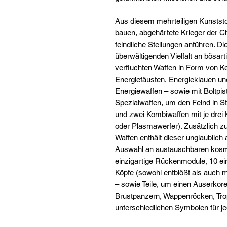
Aus diesem mehrteiligen Kunststo
bauen, abgehärtete Krieger der C
feindliche Stellungen anführen. Di
überwältigenden Vielfalt an bösa
verfluchten Waffen in Form von K
Energiefäusten, Energieklauen un
Energiewaffen – sowie mit Boltpist
Spezialwaffen, um den Feind in S
und zwei Kombiwaffen mit je drei
oder Plasmawerfer). Zusätzlich z
Waffen enthält dieser unglaublic
Auswahl an austauschbaren kosmet
einzigartige Rückenmodule, 10 ein
Köpfe (sowohl entblößt als auch 
– sowie Teile, um einen Auserkor
Brustpanzern, Wappenröcken, Tro
unterschiedlichen Symbolen für j