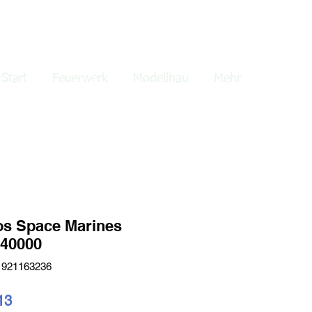
lden
Start
Feuerwerk
Modellbau
Mehr
s Space Marines
40000
1921163236
ardpreis
Sale-
13