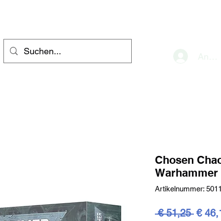
eve
Anme
Chosen Chao
Warhammer 
Artikelnummer: 501
Stand
 € 51,25 
€ 46,