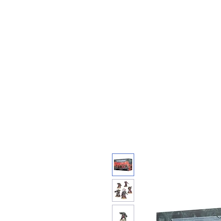
Feuerwerk-St
Feuerwerk für jeden Anlass