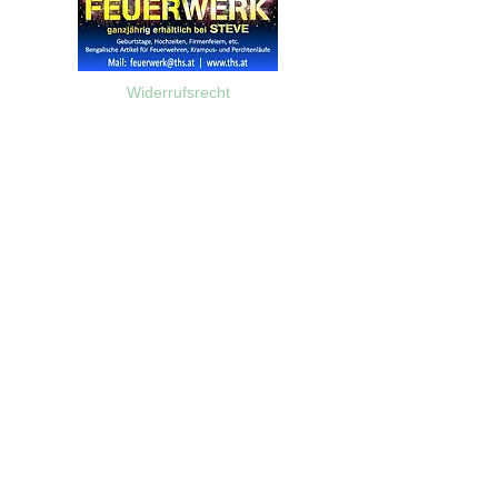
Widerrufsrecht
Wir über Uns
Zahlungsinformationen
Kontakt
Informationen zu Feuerwerk
Versandinformationen
VPI-Studie zur Emission von Feinstaub durch Feuerwerk
AGB