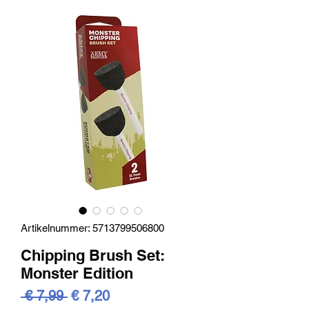
Artikelnummer: 5713799506800
Chipping Brush Set:
Monster Edition
Standardpreis
Sale-
 € 7,99 
€ 7,20