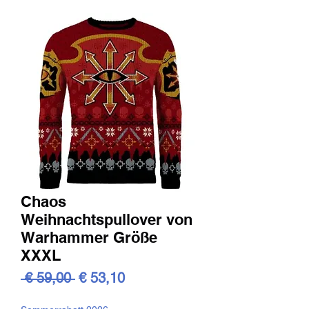
Chaos
Weihnachtspullover von
Warhammer Größe
XXXL
Standardpreis
Sale-
 € 59,00 
€ 53,10
Preis