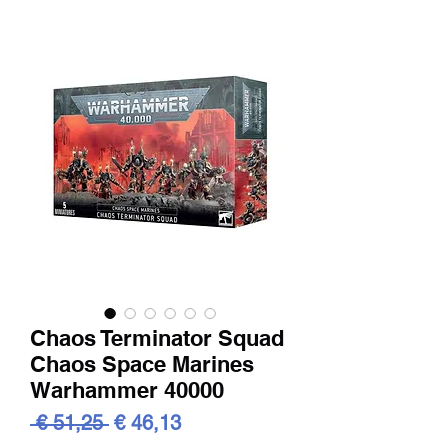
Chaos Terminator Squad
Chaos Space Marines
Warhammer 40000
Standardpreis
Sale-
 € 51,25 
€ 46,13
Preis