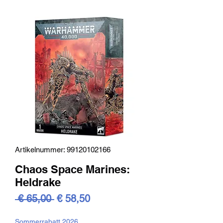
Artikelnummer: 99120102166
Chaos Space Marines:
Heldrake
Standardpreis
Sale-
 € 65,00 
€ 58,50
Preis
Sommerrabatt 2026