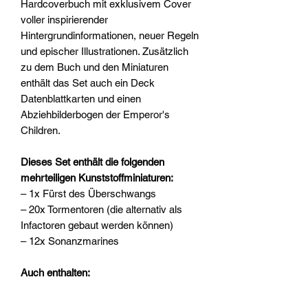
Hardcoverbuch mit exklusivem Cover
voller inspirierender
Hintergrundinformationen, neuer Regeln
und epischer Illustrationen. Zusätzlich
zu dem Buch und den Miniaturen
enthält das Set auch ein Deck
Datenblattkarten und einen
Abziehbilderbogen der Emperor's
Children.
Dieses Set enthält die folgenden
mehrteiligen Kunststoffminiaturen:
– 1x Fürst des Überschwangs
– 20x Tormentoren (die alternativ als
Infactoren gebaut werden können)
– 12x Sonanzmarines
Auch enthalten:
– Kodex: Die Kinder des Kaisers – ein
112-seitiges Hardcoverbuch mit Soft-