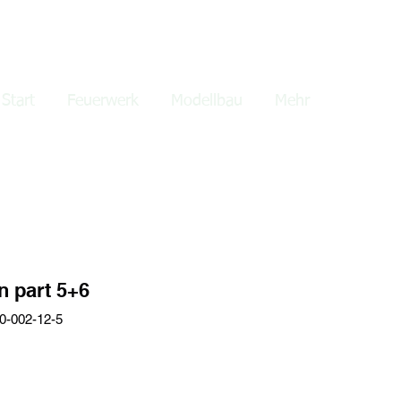
lden
Start
Feuerwerk
Modellbau
Mehr
n part 5+6
0-002-12-5