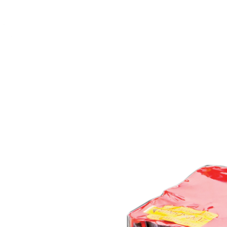
Feuerwerk-St
Feuerwerk für jeden Anlass