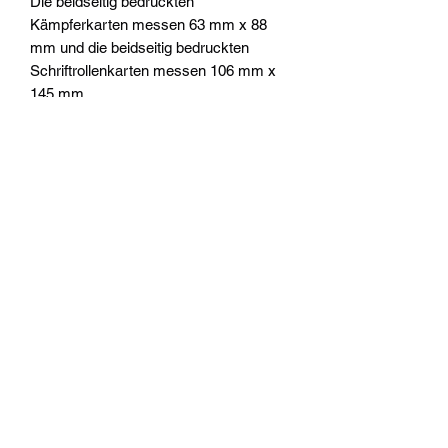
Die beidseitig bedruckten
Kämpferkarten messen 63 mm x 88
mm und die beidseitig bedruckten
Schriftrollenkarten messen 106 mm x
145 mm.
Dieser Bausatz besteht aus 95
Kunststoffteilen, einschließlich
integrierter gestalteter Bases. Diese
zusammensteckbaren Miniaturen
können ohne Kleber zusammengebaut
werden und sind unbemalt – wir
empfehlen die Verwendung von Citadel-
Colour-Farben.
Widerrufsrecht