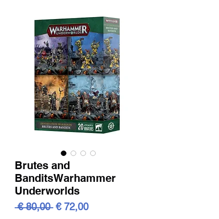
Brutes and
BanditsWarhammer
Underworlds
Standardpreis
Sale-
 € 80,00 
€ 72,00
Preis