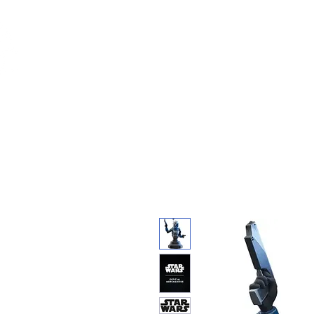
Feuerwerk-St
Feuerwerk für jeden Anlass