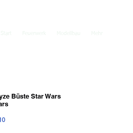
lden
Start
Feuerwerk
Modellbau
Mehr
yze Büste Star Wars
ars
ardpreis
Sale-
10
Preis