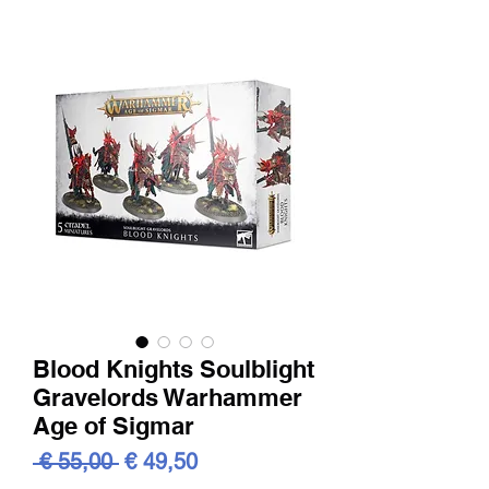
Blood Knights Soulblight
Gravelords Warhammer
Age of Sigmar
Standardpreis
Sale-
 € 55,00 
€ 49,50
Preis