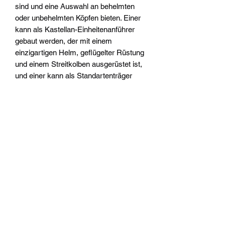
sind und eine Auswahl an behelmten
oder unbehelmten Köpfen bieten. Einer
kann als Kastellan-Einheitenanführer
gebaut werden, der mit einem
einzigartigen Helm, geflügelter Rüstung
und einem Streitkolben ausgerüstet ist,
und einer kann als Standartenträger
gebaut werden. Diese Modelle werden
mit 5x Citadel-Ovalbases (75 mm)
geliefert.
Widerrufsrecht
Wir über Uns