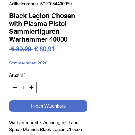
Artikelnummer: 6927054400959
Black Legion Chosen
with Plasma Pistol
Sammlerfiguren
Warhammer 40000
Standardpreis
Sale-
 € 89,90 
€ 80,91
Preis
Sommerrabatt 2026
Anzahl
*
In den Warenkorb
Warhammer 40k Actionfigur Chaos
Space Marines Black Legion Chosen