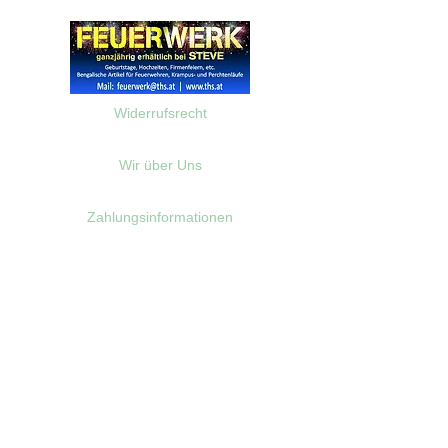
Widerrufsrecht
Wir über Uns
Zahlungsinformationen
Kontakt
Informationen zu Feuerwerk
Versandinformationen
VPI-Studie zur Emission von Feinstaub durch Feuerwerk