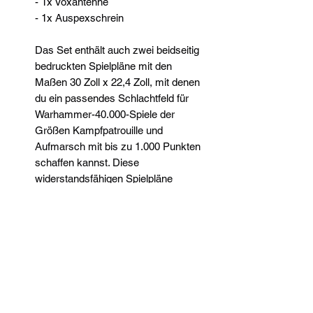
- 1x Voxantenne
- 1x Auspexschrein
Das Set enthält auch zwei beidseitig
bedruckten Spielpläne mit den
Maßen 30 Zoll x 22,4 Zoll, mit denen
du ein passendes Schlachtfeld für
Warhammer-40.000-Spiele der
Größen Kampfpatrouille und
Aufmarsch mit bis zu 1.000 Punkten
schaffen kannst. Diese
widerstandsfähigen Spielpläne
stellen auf beiden Seiten eine von
Trümmern übersäte Einöde an der
imperialen Grenze dar und können
mit anderen Spielplänen kombiniert
werden, um Schlachtfelder beliebiger
Größe zu schaffen.
Diese Miniaturen sind unbemalt und