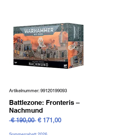
Artikelnummer: 99120199093
Battlezone: Fronteris –
Nachmund
Standardpreis
Sale-
 € 190,00 
€ 171,00
Preis
Sommerrabatt 2026