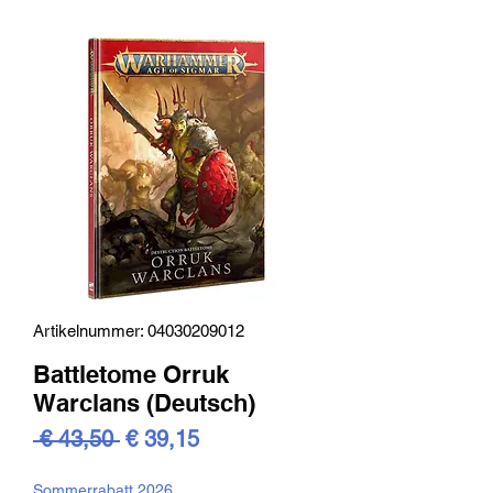
Artikelnummer: 04030209012
Battletome Orruk
Warclans (Deutsch)
Standardpreis
Sale-
 € 43,50 
€ 39,15
Preis
Sommerrabatt 2026