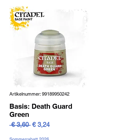
Artikelnummer: 99189950242
Basis: Death Guard
Green
Standardpreis
Sale-
 € 3,60 
€ 3,24
Preis
Sommerrabatt 2026