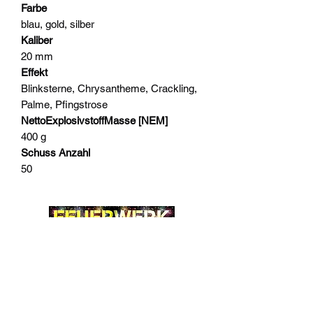
Farbe
blau, gold, silber
Kaliber
20 mm
Effekt
Blinksterne, Chrysantheme, Crackling,
Palme, Pfingstrose
NettoExplosivstoffMasse [NEM]
400 g
Schuss Anzahl
50
Widerrufsrecht
Wir über Uns