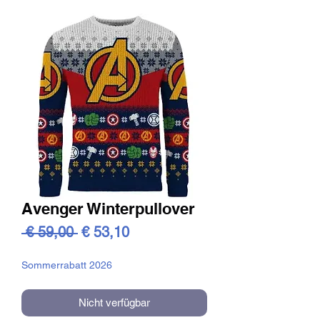
Avenger Winterpullover
Standardpreis
Sale-
 € 59,00 
€ 53,10
Preis
Sommerrabatt 2026
Nicht verfügbar