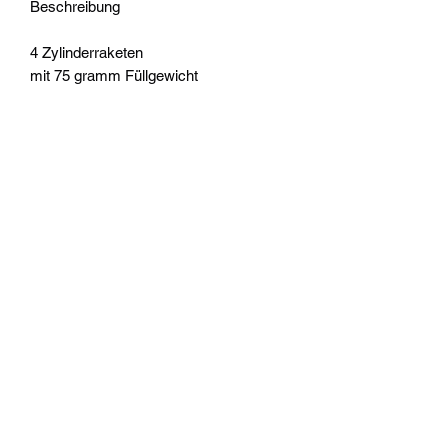
Beschreibung
4 Zylinderraketen
mit 75 gramm Füllgewicht
ca. 90 m Steighöhe
Widerrufsrecht
Wir über Uns
Zahlungsinformationen
Kontakt