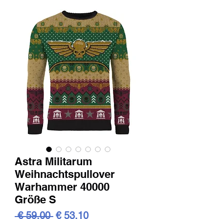
Astra Militarum
Weihnachtspullover
Warhammer 40000
Größe S
Standardpreis
Sale-
 € 59,00 
€ 53,10