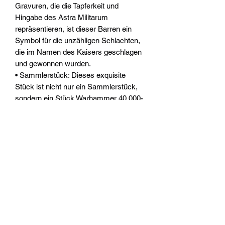
Gravuren, die die Tapferkeit und
Hingabe des Astra Militarum
repräsentieren, ist dieser Barren ein
Symbol für die unzähligen Schlachten,
die im Namen des Kaisers geschlagen
und gewonnen wurden.
• Sammlerstück: Dieses exquisite
Stück ist nicht nur ein Sammlerstück,
sondern ein Stück Warhammer 40.000-
Geschichte, das die Essenz und das
Ethos der unermüdlichen Verteidiger
des Astra Militarum verkörpert.
Widerrufsrecht