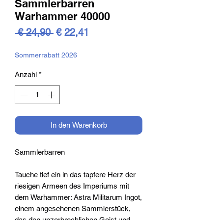
Sammlerbarren
Warhammer 40000
Standardpreis
Sale-
 € 24,90 
€ 22,41
Preis
Sommerrabatt 2026
Anzahl
*
In den Warenkorb
Sammlerbarren
Tauche tief ein in das tapfere Herz der
riesigen Armeen des Imperiums mit
dem Warhammer: Astra Militarum Ingot,
einem angesehenen Sammlerstück,
das den unzerbrechlichen Geist und