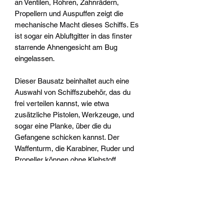
an Ventilen, Rohren, Zahnrädern,
Propellern und Auspuffen zeigt die
mechanische Macht dieses Schiffs. Es
ist sogar ein Abluftgitter in das finster
starrende Ahnengesicht am Bug
eingelassen.
Dieser Bausatz beinhaltet auch eine
Auswahl von Schiffszubehör, das du
frei verteilen kannst, wie etwa
zusätzliche Pistolen, Werkzeuge, und
sogar eine Planke, über die du
Gefangene schicken kannst. Der
Waffenturm, die Karabiner, Ruder und
Propeller können ohne Klebstoff
angebracht werden, sodass du auch
mitten im Spiel ihre Positionen ändern
kannst.
Dieser Bausatz besteht aus 152