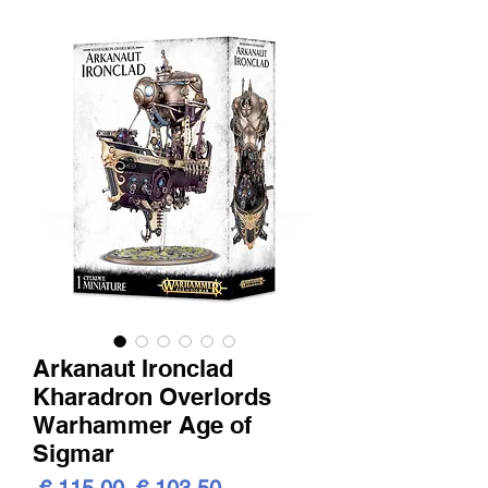
Arkanaut Ironclad
Kharadron Overlords
Warhammer Age of
Sigmar
Standardpreis
Sale-