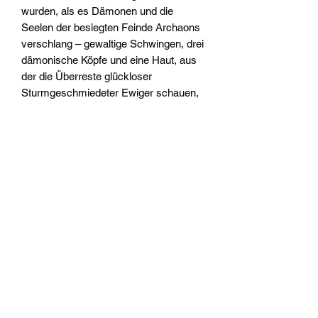
wurden, als es Dämonen und die
Seelen der besiegten Feinde Archaons
verschlang – gewaltige Schwingen, drei
dämonische Köpfe und eine Haut, aus
der die Überreste glückloser
Sturmgeschmiedeter Ewiger schauen,
deren Seelen in ihm gefangen wurden.
Dieser Bausatz besteht aus 85
Kunststoffteilen und einem Citadel-
Rundbase (160 mm). Diese Miniatur ist
unbemalt und muss zusammengebaut
werden – wir empfehlen die
Verwendung von Citadel-
Kunststoffkleber und Citadel-Colour-
Farben.