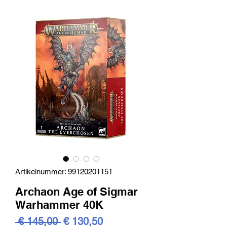
Artikelnummer: 99120201151
Archaon Age of Sigmar
Warhammer 40K
Standardpreis
Sale-
 € 145,00 
€ 130,50