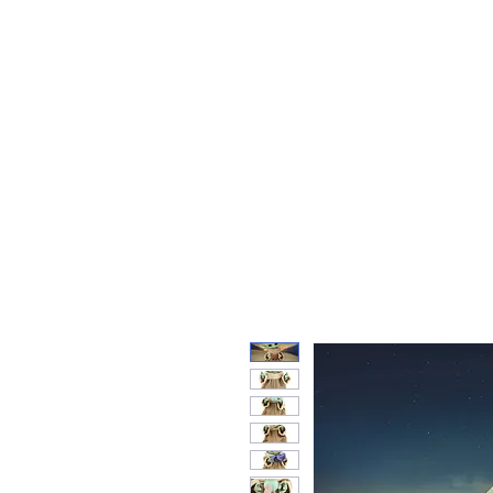
Feuerwerk-St
Feuerwerk für jeden Anlass