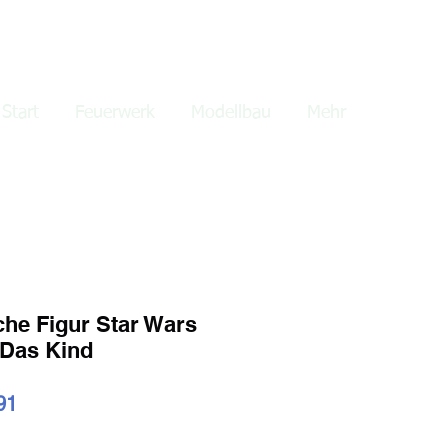
lden
Start
Feuerwerk
Modellbau
Mehr
he Figur Star Wars
 Das Kind
ardpreis
Sale-
91
Preis