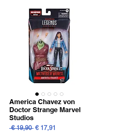
America Chavez von
Doctor Strange Marvel
Studios
Standardpreis
Sale-
 € 19,90 
€ 17,91
Preis