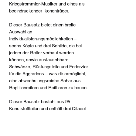
Kriegstrommler-Musiker und eines als
beeindruckender Ikonenträger.
Dieser Bausatz bietet einen breite
Auswahl an
Individualisierungsmöglichkeiten –
sechs Köpfe und drei Schilde, die bei
jedem der Reiter verbaut werden
können, sowie austauschbare
Schwänze, Rüstungsteile und Federzier
für die Aggradons – was dir ermöglicht,
eine abwechslungsreiche Schar aus
Reptilienreitern und Reittieren zu bauen.
Dieser Bausatz besteht aus 95
Kunststoffteilen und enthält drei Citadel-
Ovalbases (75 mm x 42 mm). Diese
Miniaturen sind unbemalt und müssen
zusammengebaut werden – wir