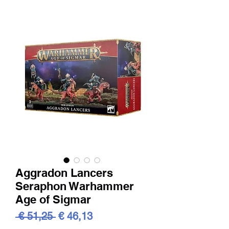
Aggradon Lancers
Seraphon Warhammer
Age of Sigmar
Standardpreis
Sale-
 € 51,25 
€ 46,13
Preis