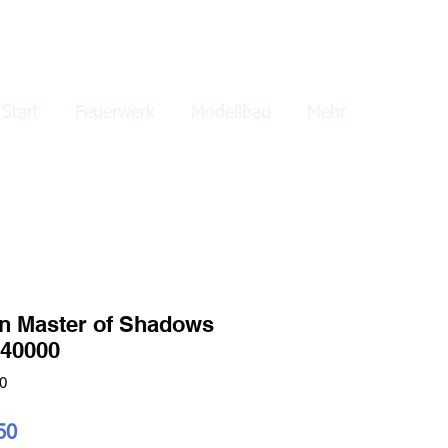
lden
Start
Feuerwerk
Modellbau
Mehr
n Master of Shadows
40000
0
ardpreis
Sale-
50