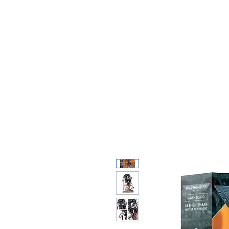
Feuerwerk-St
Feuerwerk für jeden Anlass