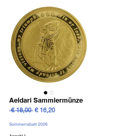
Aeldari Sammlermünze
Standardpreis
Sale-
 € 18,00 
€ 16,20
Preis
Sommerrabatt 2026