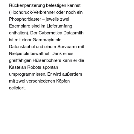
Rückenpanzerung befestigen kannst
(Hochdruck-Verbrenner oder noch ein
Phosphorblaster – jeweils zwei
Exemplare sind im Lieferumfang
enthalten). Der Cybernetica Datasmith
ist mit einer Gammapistole,
Datenstachel und einem Servoarm mit
Nietpistole bewaffnet. Dank eines
greiffähigen Hülsenbohrers kann er die
Kastelan Robots spontan
umprogrammieren. Er wird außerdem
mit zwei verschiedenen Köpfen
geliefert.
Die Adeptus Mechanicus Kastelan
Robots werden mit zwei Citadel-
Rundbases (60 mm) geliefert, der
Cybernetica Datasmith mit einem
Citadel-Rundbase (32 mm).