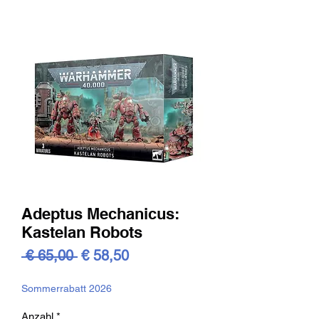
Adeptus Mechanicus:
Kastelan Robots
Standardpreis
Sale-
 € 65,00 
€ 58,50
Preis
Sommerrabatt 2026
Anzahl
*