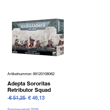
Artikelnummer: 99120108062
Adepta Sororitas
Retributor Squad
Standardpreis
Sale-
 € 51,25 
€ 46,13
Preis
Sommerrabatt 2026