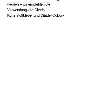
werden – wir empfehlen die
Verwendung von Citadel-
Kunststoffkleber und Citadel-Colour-
Farben.
Widerrufsrecht
Wir über Uns
Zahlungsinformationen
Kontakt
Informationen zu Feuerwerk