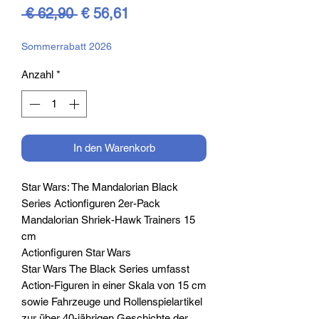
Standardpreis
Sale-
 € 62,90 
€ 56,61
Preis
Sommerrabatt 2026
Anzahl
*
In den Warenkorb
Star Wars: The Mandalorian Black
Series Actionfiguren 2er-Pack
Mandalorian Shriek-Hawk Trainers 15
cm
Actionfiguren Star Wars
Star Wars The Black Series umfasst
Action-Figuren in einer Skala von 15 cm
sowie Fahrzeuge und Rollenspielartikel
zur über 40-jährigen Geschichte der