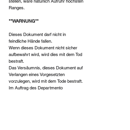
stellen, wäre natürlich Aufruhr höchsten
Ranges.
**WARNUNG**
Dieses Dokument darf nicht in
feindliche Hände fallen.
Wenn dieses Dokument nicht sicher
aufbewahrt wird, wird dies mit dem Tod
bestraft.
Das Versäumnis, dieses Dokument auf
Verlangen eines Vorgesetzten
vorzulegen, wird mit dem Tode bestraft.
Im Auftrag des Departmento
Munitorum.
Geschrieben von Graham McNeill und
Matt Ralphs.
ÜBER DIESE AUSGABE