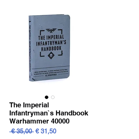
The Imperial
Infantryman`s Handbook
Warhammer 40000
Standardpreis
Sale-
 € 35,00 
€ 31,50
Preis