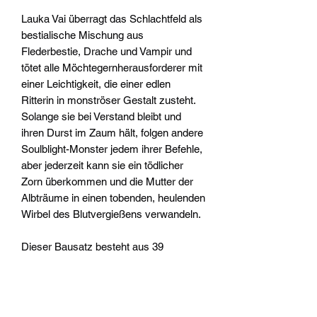
Lauka Vai überragt das Schlachtfeld als
bestialische Mischung aus
Flederbestie, Drache und Vampir und
tötet alle Möchtegernherausforderer mit
einer Leichtigkeit, die einer edlen
Ritterin in monströser Gestalt zusteht.
Solange sie bei Verstand bleibt und
ihren Durst im Zaum hält, folgen andere
Soulblight-Monster jedem ihrer Befehle,
aber jederzeit kann sie ein tödlicher
Zorn überkommen und die Mutter der
Albträume in einen tobenden, heulenden
Wirbel des Blutvergießens verwandeln.
Dieser Bausatz besteht aus 39
Kunststoffteilen, aus denen eine Lauka
Vai, Mother of Nightmares, gebaut
werden kann. Er wird mit 1x Citadel-
Rundbase (80 mm) geliefert. Dieses