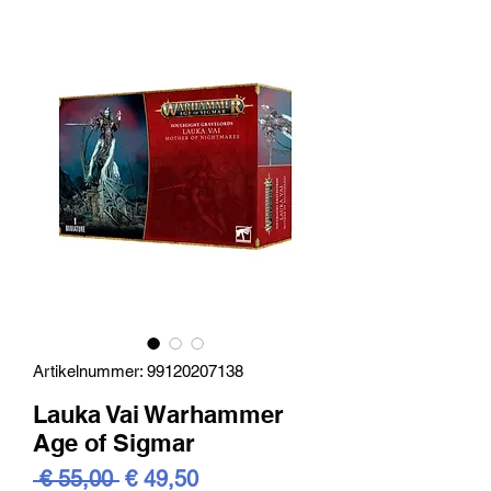
Artikelnummer: 99120207138
Lauka Vai Warhammer
Age of Sigmar
Standardpreis
Sale-
 € 55,00 
€ 49,50